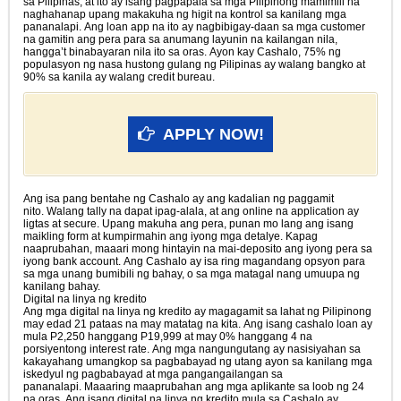
sa Pilipinas, at ito ay isang pagpapala sa mga Pilipinong mamimili na
naghahanap upang makakuha ng higit na kontrol sa kanilang mga
pananalapi. Ang loan app na ito ay nagbibigay-daan sa mga customer
na gamitin ang pera para sa anumang layunin na kailangan nila,
hangga’t binabayaran nila ito sa oras. Ayon kay Cashalo, 75% ng
populasyon ng nasa hustong gulang ng Pilipinas ay walang bangko at
90% sa kanila ay walang credit bureau.
APPLY NOW!
Ang isa pang bentahe ng Cashalo ay ang kadalian ng paggamit
nito. Walang tally na dapat ipag-alala, at ang online na application ay
ligtas at secure. Upang makuha ang pera, punan mo lang ang isang
maikling form at kumpirmahin ang iyong mga detalye. Kapag
naaprubahan, maaari mong hintayin na mai-deposito ang iyong pera sa
iyong bank account. Ang Cashalo ay isa ring magandang opsyon para
sa mga unang bumibili ng bahay, o sa mga matagal nang umuupa ng
kanilang bahay.
Digital na linya ng kredito
Ang mga digital na linya ng kredito ay magagamit sa lahat ng Pilipinong
may edad 21 pataas na may matatag na kita. Ang isang cashalo loan ay
mula P2,250 hanggang P19,999 at may 0% hanggang 4 na
porsiyentong interest rate. Ang mga nangungutang ay nasisiyahan sa
kakayahang umangkop sa pagbabayad ng utang ayon sa kanilang mga
iskedyul ng pagbabayad at mga pangangailangan sa
pananalapi. Maaaring maaprubahan ang mga aplikante sa loob ng 24
na oras. Ang isang digital na linya ng kredito mula sa Cashalo ay