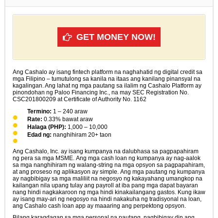
GET MONEY NOW!
Ang Cashalo ay isang fintech platform na naghahatid ng digital credit sa
mga Filipino – tumutulong sa kanila na itaas ang kanilang pinansyal na
kagalingan. Ang lahat ng mga pautang sa ilalim ng Cashalo Platform ay
pinondohan ng Paloo Financing Inc., na may SEC Registration No.
CSC201800209 at Certificate of Authority No. 1162
Termino:
1 – 240 araw
Rate:
0.33% bawat araw
Halaga (PHP):
1,000 – 10,000
Edad ng:
nanghihiram 20+ taon
Ang Cashalo, Inc. ay isang kumpanya na dalubhasa sa pagpapahiram
ng pera sa mga MSME. Ang mga cash loan ng kumpanya ay nag-aalok
sa mga nanghihiram ng walang-string na mga opsyon sa pagpapahiram,
at ang proseso ng aplikasyon ay simple. Ang mga pautang ng kumpanya
ay nagbibigay sa mga maliliit na negosyo ng kakayahang umangkop na
kailangan nila upang tulay ang payroll at iba pang mga dapat bayaran
nang hindi nagkakaroon ng mga hindi kinakailangang gastos. Kung ikaw
ay isang may-ari ng negosyo na hindi nakakuha ng tradisyonal na loan,
ang Cashalo cash loan app ay maaaring ang perpektong opsyon.
Bilang karagdagan sa mga personal na pautang, nagbibigay din ang