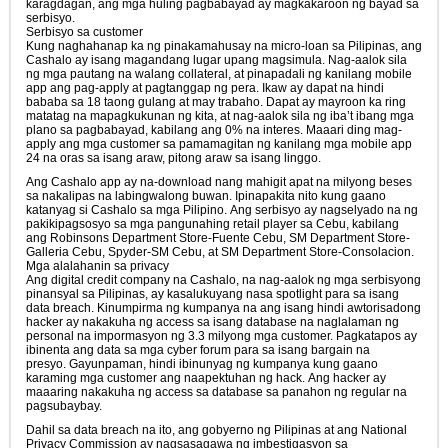
karagdagan, ang mga huling pagbabayad ay magkakaroon ng bayad sa
serbisyo.
Serbisyo sa customer
Kung naghahanap ka ng pinakamahusay na micro-loan sa Pilipinas, ang
Cashalo ay isang magandang lugar upang magsimula. Nag-aalok sila
ng mga pautang na walang collateral, at pinapadali ng kanilang mobile
app ang pag-apply at pagtanggap ng pera. Ikaw ay dapat na hindi
bababa sa 18 taong gulang at may trabaho. Dapat ay mayroon ka ring
matatag na mapagkukunan ng kita, at nag-aalok sila ng iba’t ibang mga
plano sa pagbabayad, kabilang ang 0% na interes. Maaari ding mag-
apply ang mga customer sa pamamagitan ng kanilang mga mobile app
24 na oras sa isang araw, pitong araw sa isang linggo.
Ang Cashalo app ay na-download nang mahigit apat na milyong beses
sa nakalipas na labingwalong buwan. Ipinapakita nito kung gaano
katanyag si Cashalo sa mga Pilipino. Ang serbisyo ay nagselyado na ng
pakikipagsosyo sa mga pangunahing retail player sa Cebu, kabilang
ang Robinsons Department Store-Fuente Cebu, SM Department Store-
Galleria Cebu, Spyder-SM Cebu, at SM Department Store-Consolacion.
Mga alalahanin sa privacy
Ang digital credit company na Cashalo, na nag-aalok ng mga serbisyong
pinansyal sa Pilipinas, ay kasalukuyang nasa spotlight para sa isang
data breach. Kinumpirma ng kumpanya na ang isang hindi awtorisadong
hacker ay nakakuha ng access sa isang database na naglalaman ng
personal na impormasyon ng 3.3 milyong mga customer. Pagkatapos ay
ibinenta ang data sa mga cyber forum para sa isang bargain na
presyo. Gayunpaman, hindi ibinunyag ng kumpanya kung gaano
karaming mga customer ang naapektuhan ng hack. Ang hacker ay
maaaring nakakuha ng access sa database sa panahon ng regular na
pagsubaybay.
Dahil sa data breach na ito, ang gobyerno ng Pilipinas at ang National
Privacy Commission ay nagsasagawa ng imbestigasyon sa