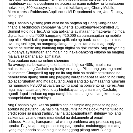
nagbibigay sa mga customer ng access sa isang patuloy na lumalagong
network ng 300 kasosyo sa merchant, kabilang ang Cherry Mobile,
Memoxpress, Robinsons Appliances, Mi Department store, Uno Factory,
at higit pa.
Ang Cashalo ay isang joint venture sa pagitan ng Hong Kong-based
financial technology company na Oriente at Gokongwei-controlled JG
Summit Holdings, Inc. Ang mga aplikante ay maaaring mag-avail ng mga
digital loan mula P500 hanggang P10,000 sa pamamagitan ng mobile
app nito. Hindi kailangan ng mga aplikante ng bank account para maka-
avail ng serbisyo, na nangangailangan ng aplikante na mag-apply
online at isumite ang kanilang mga digital na dokumento. Ang misyon ng
kumpanya ay tulungan ang mga hindi naka-bankong Pilipino na maging
malaya sa pananalapi at malaya.
Mga pautang para sa online shopping
Sa average na buwanang user base na higit sa 485k, mabilis na
nakakakuha ang Cashalo ng traksyon sa mga Pilipinong gustong bumili
sa internet. Ginagamit ng app na ito ang data sa mobile at susunod na
henerasyon upang suriin ang pagiging karapat-dapat sa kredito ng isang
tao at aprubahan ang mga pautang. Ang isang tao ay maaaring humiram
ng hanggang P3,000 at bayaran ito ng apat na porsyentong interes. Ang
mga may masamang kredito ay hinihikayat na gumamit ng Cashalo,
ngunit dapat tandaan ng mga nanghihiram na ang kanilang kredito ay
naaapektuhan ng serbisyo.
Ang Cashalo ay bukas sa publiko at pinasimple ang proseso ng pag-
apruba ng pautang. Sa halip na magsumite ng mga dokumento tulad ng
credit score sa isang tradisyunal na tagapagpahiram, ibibigay mo lang
sa kumpanya ang iyong mga digital na dokumento at email
address. Mabilis, transparent, at walang problema ang proseso ng pag-
apruba. Pagkatapos ng proseso ng pag-apruba, matatanggap mo ang
iyong mga pondo sa loob ng tatlo hanggang pitong araw. Bilang