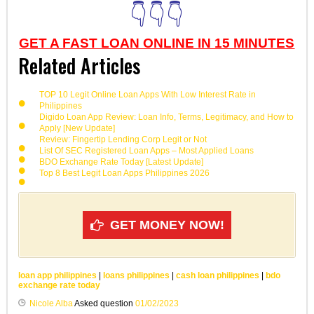
👇👇👇
GET A FAST LOAN ONLINE IN 15 MINUTES
Related Articles
TOP 10 Legit Online Loan Apps With Low Interest Rate in
Philippines
Digido Loan App Review: Loan Info, Terms, Legitimacy, and How to
Apply [New Update]
Review: Fingertip Lending Corp Legit or Not
List Of SEC Registered Loan Apps – Most Applied Loans
BDO Exchange Rate Today [Latest Update]
Top 8 Best Legit Loan Apps Philippines 2026
GET MONEY NOW!
loan app philippines
|
loans philippines
|
cash loan philippines
|
bdo
exchange rate today
Nicole Alba
Asked question
01/02/2023