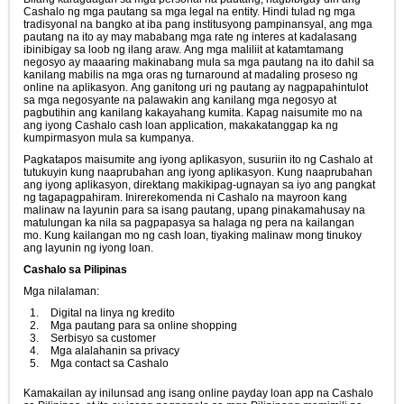
Cashalo ng mga pautang sa mga legal na entity. Hindi tulad ng mga
tradisyonal na bangko at iba pang institusyong pampinansyal, ang mga
pautang na ito ay may mababang mga rate ng interes at kadalasang
ibinibigay sa loob ng ilang araw. Ang mga maliliit at katamtamang
negosyo ay maaaring makinabang mula sa mga pautang na ito dahil sa
kanilang mabilis na mga oras ng turnaround at madaling proseso ng
online na aplikasyon. Ang ganitong uri ng pautang ay nagpapahintulot
sa mga negosyante na palawakin ang kanilang mga negosyo at
pagbutihin ang kanilang kakayahang kumita. Kapag naisumite mo na
ang iyong Cashalo cash loan application, makakatanggap ka ng
kumpirmasyon mula sa kumpanya.
Pagkatapos maisumite ang iyong aplikasyon, susuriin ito ng Cashalo at
tutukuyin kung naaprubahan ang iyong aplikasyon. Kung naaprubahan
ang iyong aplikasyon, direktang makikipag-ugnayan sa iyo ang pangkat
ng tagapagpahiram. Inirerekomenda ni Cashalo na mayroon kang
malinaw na layunin para sa isang pautang, upang pinakamahusay na
matulungan ka nila sa pagpapasya sa halaga ng pera na kailangan
mo. Kung kailangan mo ng cash loan, tiyaking malinaw mong tinukoy
ang layunin ng iyong loan.
Cashalo sa Pilipinas
Mga nilalaman:
Digital na linya ng kredito
Mga pautang para sa online shopping
Serbisyo sa customer
Mga alalahanin sa privacy
Mga contact sa Cashalo
Kamakailan ay inilunsad ang isang online payday loan app na Cashalo