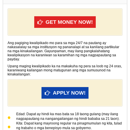
GET MONEY NOW!
Ang pagiging kwalipikado mo para sa mga 24/7 na pautang ay
nakasalalay sa mga institusyon ng pananalapi at sa kanilang partikular
na mga kinakailangan. Gayunpaman, may ilang pangkalahatang
kwalipikasyon na karaniwan sa karamihan ng mga nagpapautang sa
payday.
Upang maging kwalipikado ka na makakuha ng pera sa loob ng 24 oras,
karaniwang kailangan mong matugunan ang mga sumusunod na
kinakailangan:
APPLY NOW!
Edad: Dapat ay hindi ka mas bata sa 18 taong gulang (may ilang
nagpapautang na nangangailangan ng hindi bababa sa 21 taon).
Kita: Dapat kang mayroong regular na pinagmumulan ng kita, tulad
ng trabaho o mga benepisyo mula sa gobyerno.