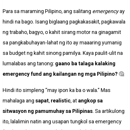
Para sa maraming Pilipino, ang salitang
emergency
ay
hindi na bago. Isang biglaang pagkakasakit, pagkawala
ng trabaho, bagyo, o kahit sirang motor na ginagamit
sa pangkabuhayan-lahat ng ito ay maaaring yumanig
sa budget ng kahit sinong pamilya. Kaya paulit-ulit na
lumalabas ang tanong:
gaano ba talaga kalaking
emergency fund ang kailangan ng mga Pilipino?
🤔
Hindi ito simpleng “may ipon ka ba o wala.” Mas
mahalaga ang
sapat
,
realistic
, at
angkop sa
sitwasyon ng pamumuhay sa Pilipinas
. Sa artikulong
ito, lalalimin natin ang usapan tungkol sa emergency