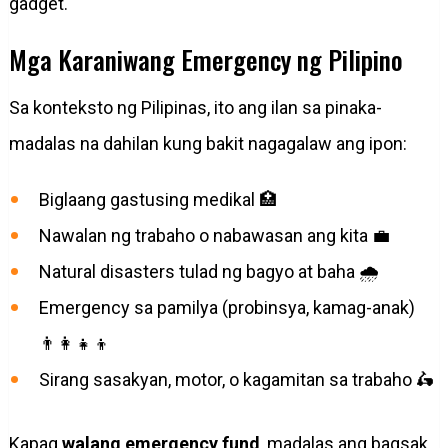
gadget.
Mga Karaniwang Emergency ng Pilipino
Sa konteksto ng Pilipinas, ito ang ilan sa pinaka-
madalas na dahilan kung bakit nagagalaw ang ipon:
Biglaang gastusing medikal 🏥
Nawalan ng trabaho o nabawasan ang kita 💼
Natural disasters tulad ng bagyo at baha 🌧️
Emergency sa pamilya (probinsya, kamag-anak)
👨‍👩‍👧‍👦
Sirang sasakyan, motor, o kagamitan sa trabaho 🛵
Kapag
walang emergency fund
, madalas ang bagsak