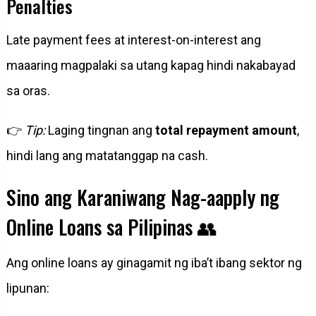
Penalties
Late payment fees at interest-on-interest ang
maaaring magpalaki sa utang kapag hindi nakabayad
sa oras.
👉
Tip:
Laging tingnan ang
total repayment amount
,
hindi lang ang matatanggap na cash.
Sino ang Karaniwang Nag-aapply ng
Online Loans sa Pilipinas 👥
Ang online loans ay ginagamit ng iba’t ibang sektor ng
lipunan: