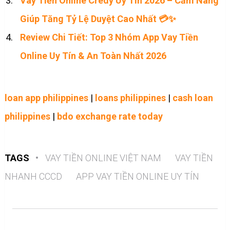
Vay Tiền Online Credy Uy Tín 2026 – Cẩm Nang
Giúp Tăng Tỷ Lệ Duyệt Cao Nhất 💳✨
Review Chi Tiết: Top 3 Nhóm App Vay Tiền
Online Uy Tín & An Toàn Nhất 2026
loan app philippines
|
loans philippines
|
cash loan
philippines
|
bdo exchange rate today
TAGS
•
VAY TIỀN ONLINE VIỆT NAM
VAY TIỀN
NHANH CCCD
APP VAY TIỀN ONLINE UY TÍN