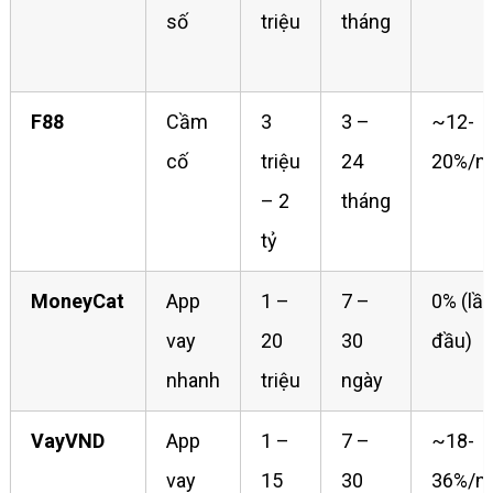
số
triệu
tháng
F88
Cầm
3
3 –
~12-
cố
triệu
24
20%/n
– 2
tháng
tỷ
MoneyCat
App
1 –
7 –
0% (lầ
vay
20
30
đầu)
nhanh
triệu
ngày
VayVND
App
1 –
7 –
~18-
vay
15
30
36%/n