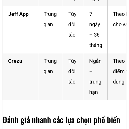
Jeff App
Trung
Tùy
7
Theo 
gian
đối
ngày
cho va
tác
– 36
tháng
Crezu
Trung
Tùy
Ngắn
Theo
gian
đối
–
điểm t
tác
trung
dụng
hạn
Đánh giá nhanh các lựa chọn phổ biến