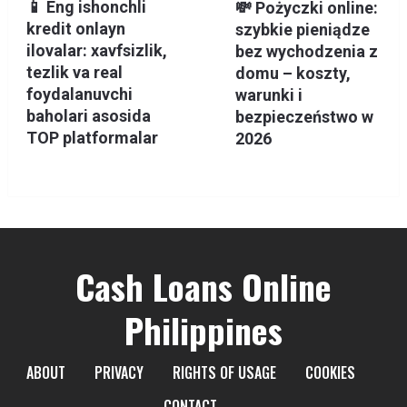
📱 Eng ishonchli
💸 Pożyczki online:
kredit onlayn
szybkie pieniądze
ilovalar: xavfsizlik,
bez wychodzenia z
tezlik va real
domu – koszty,
foydalanuvchi
warunki i
baholari asosida
bezpieczeństwo w
TOP platformalar
2026
Cash Loans Online
Philippines
ABOUT
PRIVACY
RIGHTS OF USAGE
COOKIES
CONTACT