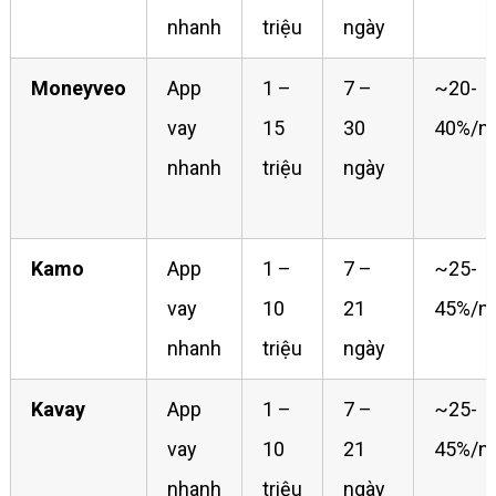
nhanh
triệu
ngày
Moneyveo
App
1 –
7 –
~20-
vay
15
30
40%/n
nhanh
triệu
ngày
Kamo
App
1 –
7 –
~25-
vay
10
21
45%/n
nhanh
triệu
ngày
Kavay
App
1 –
7 –
~25-
vay
10
21
45%/n
nhanh
triệu
ngày