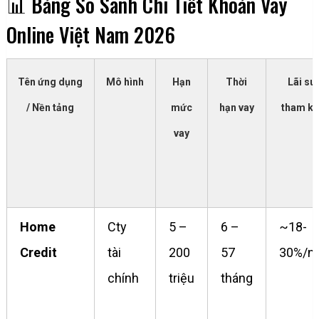
📊 Bảng So Sánh Chi Tiết Khoản Vay
Online Việt Nam 2026
Tên ứng dụng
Mô hình
Hạn
Thời
Lãi su
/ Nền tảng
mức
hạn vay
tham k
vay
Home
Cty
5 –
6 –
~18-
Credit
tài
200
57
30%/n
chính
triệu
tháng