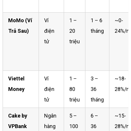
MoMo (Ví
Ví
1 –
1 – 6
~0-
Trả Sau)
điện
20
tháng
24%/n
tử
triệu
Viettel
Ví
1 –
3 –
~18-
Money
điện
80
36
28%/n
tử
triệu
tháng
Cake by
Ngân
5 –
6 –
~15-
VPBank
hàng
100
36
28%/n