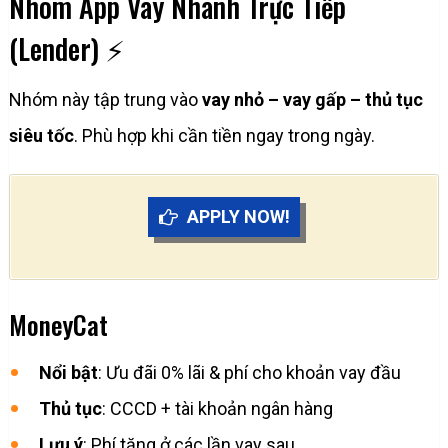
Nhóm App Vay Nhanh Trực Tiếp
(Lender) ⚡
Nhóm này tập trung vào
vay nhỏ – vay gấp – thủ tục
siêu tốc
. Phù hợp khi cần tiền ngay trong ngày.
APPLY NOW!
MoneyCat
Nổi bật
: Ưu đãi 0% lãi & phí cho khoản vay đầu
Thủ tục
: CCCD + tài khoản ngân hàng
Lưu ý
: Phí tăng ở các lần vay sau