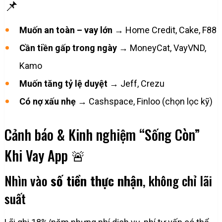
📌
Muốn an toàn – vay lớn
→ Home Credit, Cake, F88
Cần tiền gấp trong ngày
→ MoneyCat, VayVND,
Kamo
Muốn tăng tỷ lệ duyệt
→ Jeff, Crezu
Có nợ xấu nhẹ
→ Cashspace, Finloo (chọn lọc kỹ)
Cảnh báo & Kinh nghiệm “Sống Còn”
Khi Vay App 🚨
Nhìn vào
số tiền thực nhận
, không chỉ lãi
suất