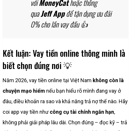
với
MoneyCat
hoặc thông
qua
Jeff App
để tận dụng ưu đãi
0% cho lần vay đầu 👍
Kết luận: Vay tiền online thông minh là
biết chọn đúng nơi 💡
Năm 2026, vay tiền online tại Việt Nam
không còn là
chuyện mạo hiểm
nếu bạn hiểu rõ mình đang vay ở
đâu, điều khoản ra sao và khả năng trả nợ thế nào. Hãy
coi app vay tiền như
công cụ tài chính ngắn hạn
,
không phải giải pháp lâu dài. Chọn đúng – đọc kỹ – trả