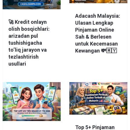
Adacash Malaysia:
🚀 Kredit onlayn
Ulasan Lengkap
olish bosqichlari:
Pinjaman Online
arizadan pul
Sah & Berlesen
tushishigacha
untuk Kecemasan
to‘liq jarayon va
Kewangan 💸🇲🇾
tezlashtirish
usullari
Top 5+ Pinjaman