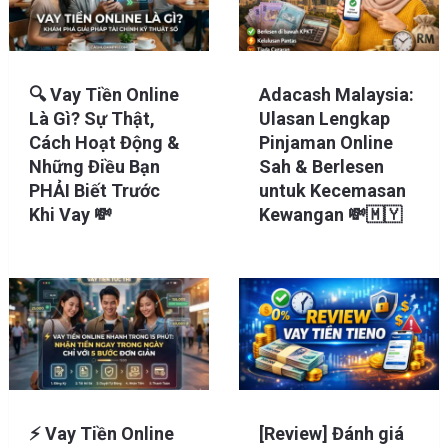
🔍 Vay Tiền Online
Adacash Malaysia:
Là Gì? Sự Thật,
Ulasan Lengkap
Cách Hoạt Động &
Pinjaman Online
Những Điều Bạn
Sah & Berlesen
PHẢI Biết Trước
untuk Kecemasan
Khi Vay 💸
Kewangan 💸🇲🇾
⚡ Vay Tiền Online
[Review] Đánh giá