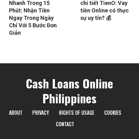
Nhanh Trong 15
chi tiết TienO: Vay
Phút: Nhận Tiền
tiền Online có thực
Ngay Trong Ngày
sự uy tín? 💰
Chỉ Với 5 Bước Đơn
Giản
Cash Loans Online
Philippines
ABOUT
PRIVACY
RIGHTS OF USAGE
COOKIES
CONTACT