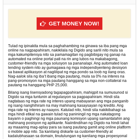
GET MONEY NOW!
Tulad ng ipinakita mula sa paghahambing na ginawa sa iba pang mga
online na nagpapahiram, nakikilala ng Digido ang sarili nito mula sa
mga kakumpitensya nito sa pamamagitan ng pagbibigay ng ganap na
automated na online portal pati na rin ang lubos na makabagong,
customer-friendly na mga solusyon sa pananalapi. Ang automated loan
lending system nito ay gumagawa ng mga independiyenteng desisyon
sa bawat aplikasyon at naglilipat ng mga pondo sa loob ng ilang oras.
Nag-aalok sila ng iba’t ibang mga pautang, mula sa 0% na interes na
pang-promosyon na mga pautang hanggang sa mga non-collateral na
pautang na hanggang PHP 25,000.
Bilang isang lisensyadong tagapagpahiram, mahigpit na sumusunod si
Digido sa mga tuntunin at regulasyon sa pagpapahiram. Hindi sila
nagtataas ng mga rate ng interes upang mabayaran ang mga panganib
ng isang nanghihiram na may mahinang kasaysayan ng kredito. Ang
mga rate ng interes ay naayos. Katulad nito, hindi sila nakikibahagi sa
mga hindi etikal na gawain tulad ng paniningil ng mga nakatagong
bayarin o paghingi ng mga paunang komisyon upang samantalahin ang
mahinang posisyon ng aplikante. Naiintindihan ng Digido na hindi lahat
ay maaaring mag-aplay para sa isang pautang gamit ang online platform
o mobile app nito. Sa kanilang diskarte sa customer-friendly at
kadalubhasaan sa domain, tinutulungan ng kanilang mga propesyonal