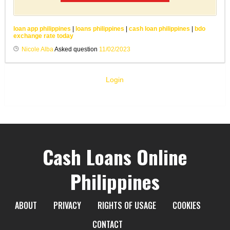
loan app philippines
|
loans philippines
|
cash loan philippines
|
bdo
exchange rate today
Nicole Alba
Asked question
11/02/2023
Login
Cash Loans Online
Philippines
ABOUT
PRIVACY
RIGHTS OF USAGE
COOKIES
CONTACT