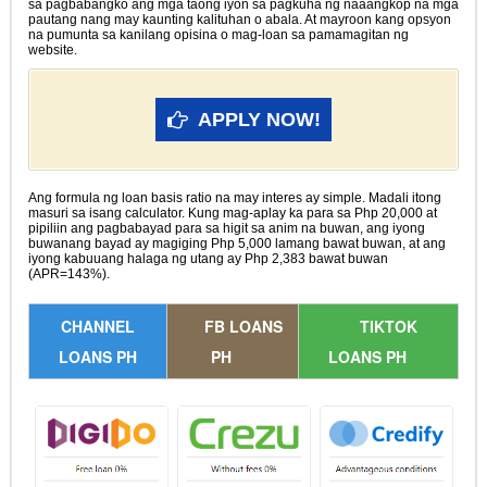
sa pagbabangko ang mga taong iyon sa pagkuha ng naaangkop na mga
pautang nang may kaunting kalituhan o abala. At mayroon kang opsyon
na pumunta sa kanilang opisina o mag-loan sa pamamagitan ng
website.
APPLY NOW!
Ang formula ng loan basis ratio na may interes ay simple. Madali itong
masuri sa isang calculator. Kung mag-aplay ka para sa Php 20,000 at
pipiliin ang pagbabayad para sa higit sa anim na buwan, ang iyong
buwanang bayad ay magiging Php 5,000 lamang bawat buwan, at ang
iyong kabuuang halaga ng utang ay Php 2,383 bawat buwan
(APR=143%).
CHANNEL
FB LOANS
TIKTOK
LOANS PH
PH
LOANS PH