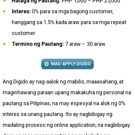
Halaga ng Pautang:
PHP 1,000 – PHP 25,000
Interes:
0% para sa mga bagong customer,
hanggang sa 1.5% kada araw para sa mga repeat
customer
Termino ng Pautang:
7 araw – 30 araw
MAG-APPLY DIGIDO
Ang Digido ay nag-aalok ng mabilis, maaasahang, at
maginhawang paraan upang makakuha ng personal na
pautang sa Pilipinas, na may espesyal na alok ng 0%
interes sa unang pautang. Ito ay nagbibigay ng
madaling proseso ng online application, na nagbibigay