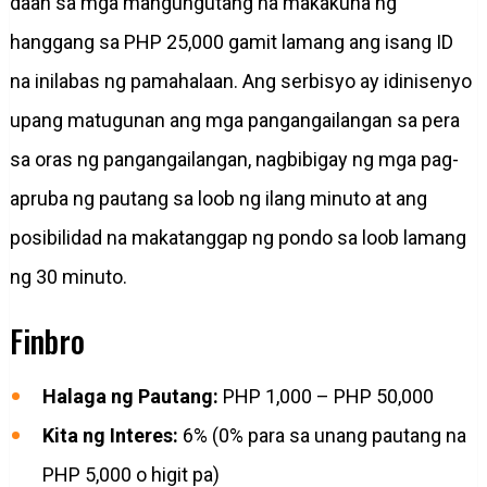
daan sa mga mangungutang na makakuha ng
hanggang sa PHP 25,000 gamit lamang ang isang ID
na inilabas ng pamahalaan. Ang serbisyo ay idinisenyo
upang matugunan ang mga pangangailangan sa pera
sa oras ng pangangailangan, nagbibigay ng mga pag-
apruba ng pautang sa loob ng ilang minuto at ang
posibilidad na makatanggap ng pondo sa loob lamang
ng 30 minuto.
Finbro
Halaga ng Pautang:
PHP 1,000 – PHP 50,000
Kita ng Interes:
6% (0% para sa unang pautang na
PHP 5,000 o higit pa)