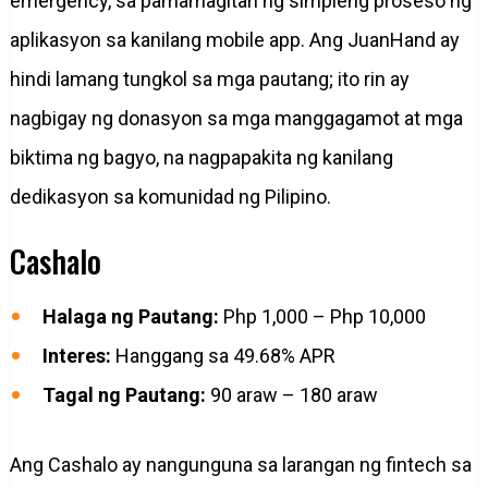
emergency, sa pamamagitan ng simpleng proseso ng
aplikasyon sa kanilang mobile app. Ang JuanHand ay
hindi lamang tungkol sa mga pautang; ito rin ay
nagbigay ng donasyon sa mga manggagamot at mga
biktima ng bagyo, na nagpapakita ng kanilang
dedikasyon sa komunidad ng Pilipino.
Cashalo
Halaga ng Pautang:
Php 1,000 – Php 10,000
Interes:
Hanggang sa 49.68% APR
Tagal ng Pautang:
90 araw – 180 araw
Ang Cashalo ay nangunguna sa larangan ng fintech sa