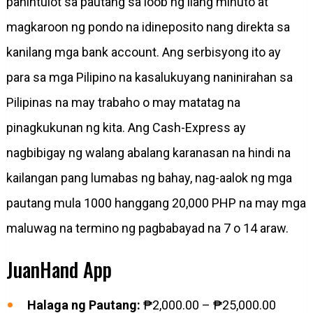
pahintulot sa pautang sa loob ng ilang minuto at
magkaroon ng pondo na idineposito nang direkta sa
kanilang mga bank account. Ang serbisyong ito ay
para sa mga Pilipino na kasalukuyang naninirahan sa
Pilipinas na may trabaho o may matatag na
pinagkukunan ng kita. Ang Cash-Express ay
nagbibigay ng walang abalang karanasan na hindi na
kailangan pang lumabas ng bahay, nag-aalok ng mga
pautang mula 1000 hanggang 20,000 PHP na may mga
maluwag na termino ng pagbabayad na 7 o 14 araw.
JuanHand App
Halaga ng Pautang:
₱2,000.00 – ₱25,000.00