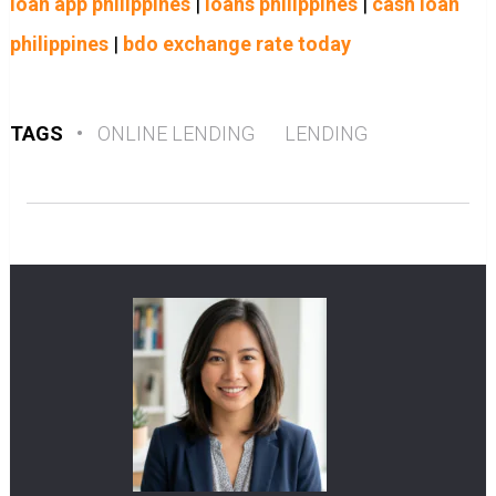
loan app philippines
|
loans philippines
|
cash loan
philippines
|
bdo exchange rate today
TAGS
•
ONLINE LENDING
LENDING