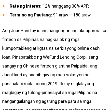
Rate ng Interes:
12% hanggang 30% APR
Termino ng Pautang:
91 araw – 180 araw
Ang JuanHand ay isang nangungunang plataporma sa
fintech sa Pilipinas na nag-aalok ng mga
kumportableng at ligtas na serbisyong online cash
loan. Pinapatakbo ng WeFund Lending Corp, isang
sangay ng Chinese fintech giant na Paipaidai, ang
JuanHand ay nagbibigay ng mga solusyon sa
pananalapi mula noong 2019. Ito ay naglalayong
magbigay ng tulong-pinansiyal sa mga Pilipino na
nangangailangan ng agarang pera para sa mga