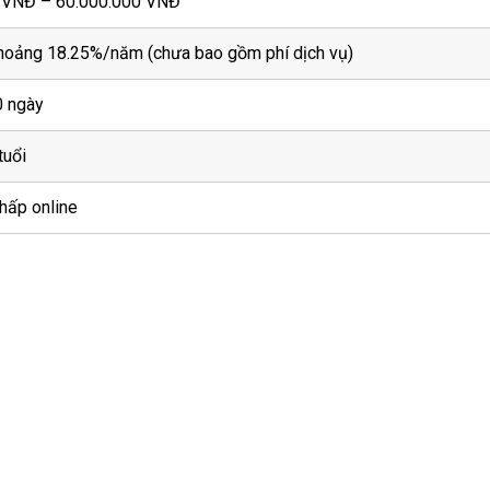
 VNĐ – 60.000.000 VNĐ
khoảng 18.25%/năm (chưa bao gồm phí dịch vụ)
0 ngày
tuổi
chấp online