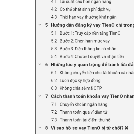
Lãi suất cao hơn ngân hàng
Có thể phát sinh phí dịch vụ
Thời hạn vay thường khá ngắn
Hướng dẫn đăng ký vay TienO chỉ trong
Bước 1: Truy cập nền tảng TienO
Bước 2: Chọn hạn mức vay
Bước 3: Điền thông tin cá nhân
Bước 4: Chờ xét duyệt và nhận tiền
Những lưu ý quan trọng để tránh lừa đả
Không chuyển tiền cho tài khoản cá nhâ
Luôn đọc kỹ hợp đồng
Không chia sẻ mã OTP
Cách thanh toán khoản vay TienO nhan
Chuyển khoản ngân hàng
Thanh toán qua ví điện tử
Thanh toán tại điểm thu hộ
Vì sao hồ sơ vay TienO bị từ chối? ❌