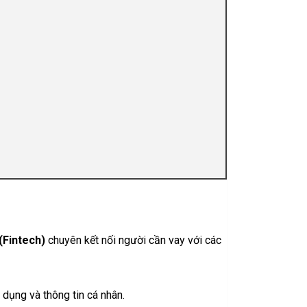
(Fintech)
chuyên kết nối người cần vay với các
 dụng và thông tin cá nhân.