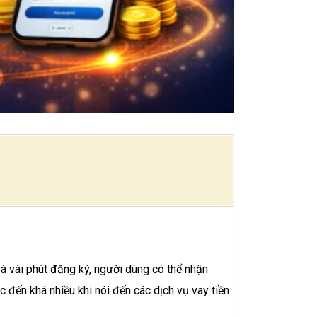
và vài phút đăng ký, người dùng có thể nhận
c đến khá nhiều khi nói đến các dịch vụ vay tiền