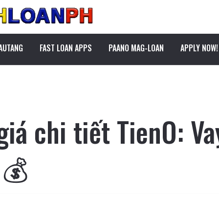
PAUTANG
FAST LOAN APPS
PAANO MAG-LOAN
APPLY NOW!
iá chi tiết TienO: Va
 💰