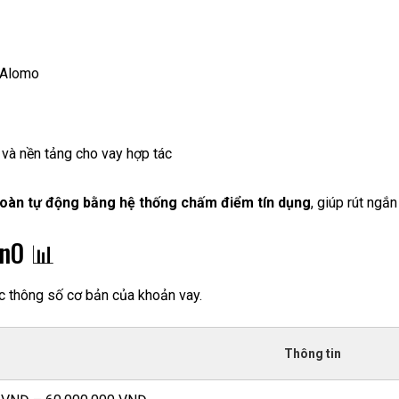
 Alomo
 và nền tảng cho vay hợp tác
oàn tự động bằng hệ thống chấm điểm tín dụng
, giúp rút ngắn
enO 📊
ác thông số cơ bản của khoản vay.
Thông tin