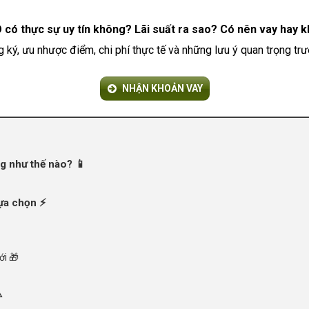
 có thực sự uy tín không? Lãi suất ra sao? Có nên vay hay 
ký, ưu nhược điểm, chi phí thực tế và những lưu ý quan trọng trư
NHẬN KHOẢN VAY
ng như thế nào? 📱
ựa chọn ⚡
ới 🎁
️