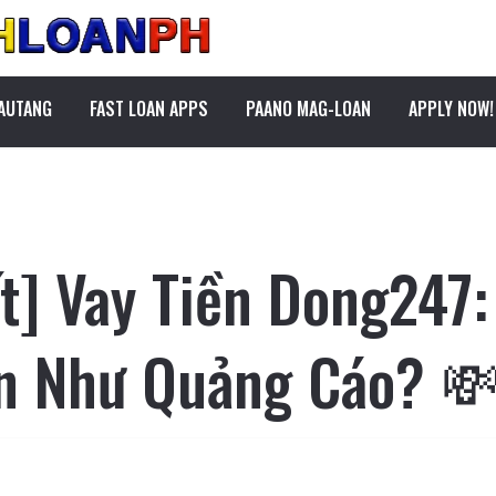
PAUTANG
FAST LOAN APPS
PAANO MAG-LOAN
APPLY NOW!
ết] Vay Tiền Dong247
ín Như Quảng Cáo? 