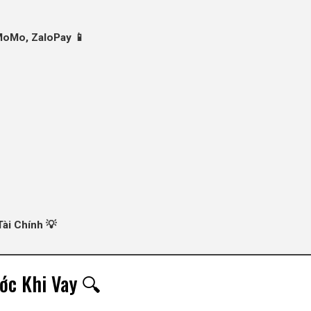
MoMo, ZaloPay 📱
ài Chính 💡
ớc Khi Vay 🔍