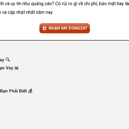
 và uy tín như quảng cáo? Có rủi ro gì về chi phí, bảo mật hay l
an và cập nhật nhất năm nay.
NHẬN VAY DONG247
ay 🔍
ạn Vay 📊
Bạn Phải Biết 💰