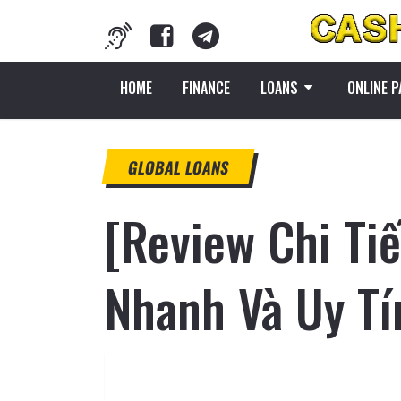
HOME
FINANCE
LOANS
ONLINE 
GLOBAL LOANS
[Review Chi Ti
Nhanh Và Uy T