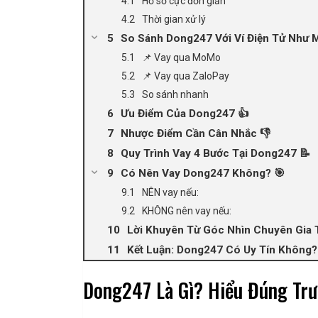
Hồ sơ cực đơn giản
Thời gian xử lý
So Sánh Dong247 Với Ví Điện Tử Như 
📌 Vay qua MoMo
📌 Vay qua ZaloPay
So sánh nhanh
Ưu Điểm Của Dong247 👍
Nhược Điểm Cần Cân Nhắc 👎
Quy Trình Vay 4 Bước Tại Dong247 📝
Có Nên Vay Dong247 Không? 🎯
NÊN vay nếu:
KHÔNG nên vay nếu:
Lời Khuyên Từ Góc Nhìn Chuyên Gia T
Kết Luận: Dong247 Có Uy Tín Không?
Dong247 Là Gì? Hiểu Đúng Trư