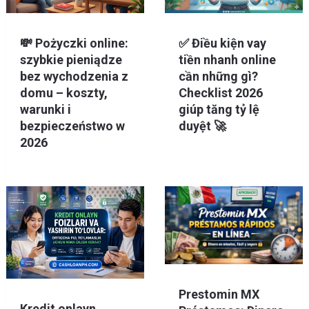
💸 Pożyczki online:
✅ Điều kiện vay
szybkie pieniądze
tiền nhanh online
bez wychodzenia z
cần những gì?
domu – koszty,
Checklist 2026
warunki i
giúp tăng tỷ lệ
bezpieczeństwo w
duyệt 🚀
2026
Prestomin MX
Kredit onlayn