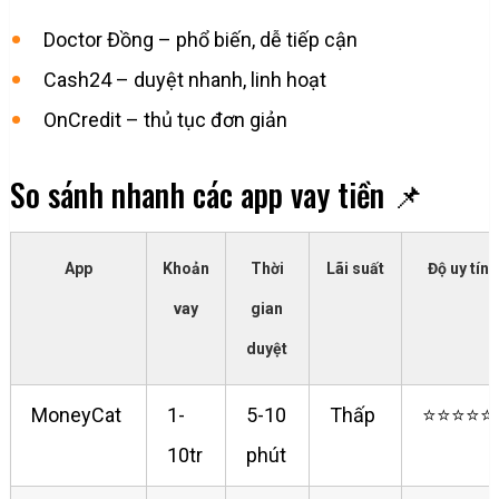
Doctor Đồng – phổ biến, dễ tiếp cận
Cash24 – duyệt nhanh, linh hoạt
OnCredit – thủ tục đơn giản
So sánh nhanh các app vay tiền 📌
App
Khoản
Thời
Lãi suất
Độ uy tín
vay
gian
duyệt
MoneyCat
1-
5-10
Thấp
⭐⭐⭐⭐⭐
10tr
phút