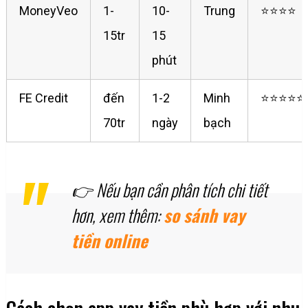
MoneyVeo
1-
10-
Trung
⭐⭐⭐⭐
15tr
15
phút
FE Credit
đến
1-2
Minh
⭐⭐⭐⭐⭐
70tr
ngày
bạch
👉 Nếu bạn cần phân tích chi tiết
hơn, xem thêm:
so sánh vay
tiền online