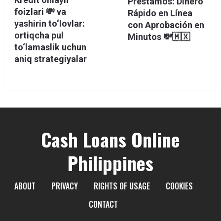
Préstamos: Dinero
foizlari 💸 va
Rápido en Línea
yashirin to‘lovlar:
con Aprobación en
ortiqcha pul
Minutos 💸🇲🇽
to‘lamaslik uchun
aniq strategiyalar
Cash Loans Online
Philippines
ABOUT
PRIVACY
RIGHTS OF USAGE
COOKIES
CONTACT