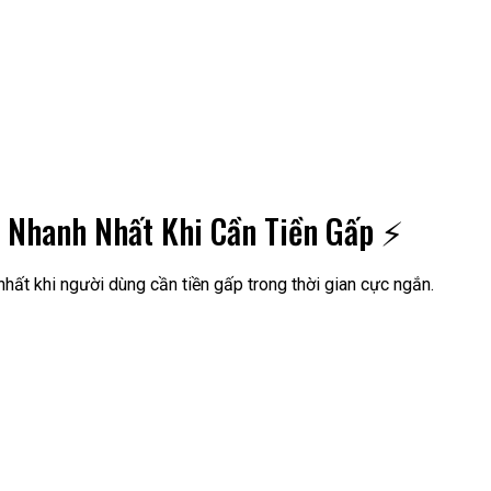
p Nhanh Nhất Khi Cần Tiền Gấp ⚡
nhất khi người dùng cần tiền gấp trong thời gian cực ngắn.