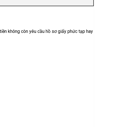
y tiền không còn yêu cầu hồ sơ giấy phức tạp hay