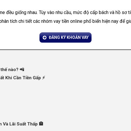
line đều giống nhau. Tùy vào nhu cầu, mức độ cấp bách và hồ sơ 
hân tích chi tiết các nhóm vay tiền online phổ biến hiện nay để g
ĐĂNG KÝ KHOẢN VAY
 thế nào? 📲
ất Khi Cần Tiền Gấp ⚡
 Và Lãi Suất Thấp 🏦