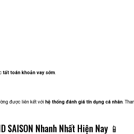
ắc
tất toán khoản vay sớm
.
hường được liên kết với
hệ thống đánh giá tín dụng cá nhân
. Tha
HD SAISON Nhanh Nhất Hiện Nay 📱