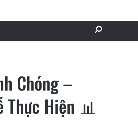
nh Chóng –
ễ Thực Hiện 📊