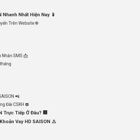
 Nhanh Nhất Hiện Nay 📱
yến Trên Website 🌐
n Nhắn SMS 📩
 tháng
SAISON 📲
ng Đài CSKH ☎️
 Trực Tiếp Ở Đâu? 🏢
 Khoản Vay HD SAISON ⚠️