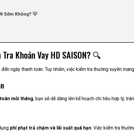
ON Sớm Không? 💡
m Tra Khoản Vay HD SAISON? 🔍
đến ngày thanh toán. Tuy nhiên, việc kiểm tra thường xuyên mang l
ân
h toán mỗi tháng
, bạn sẽ dễ dàng lên kế hoạch chi tiêu hợp lý, tránh
 dụng
phí phạt trả chậm và lãi suất quá hạn
. Việc kiểm tra thườn