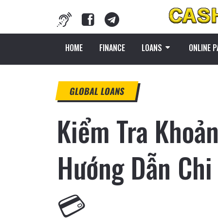
HOME
FINANCE
LOANS
ONLINE 
GLOBAL LOANS
Kiểm Tra Khoả
Hướng Dẫn Chi 
💳