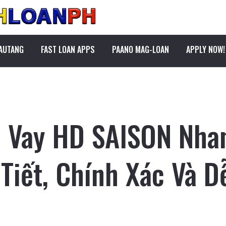
PAUTANG
FAST LOAN APPS
PAANO MAG-LOAN
APPLY NOW!
n Vay HD SAISON Nha
Tiết, Chính Xác Và D