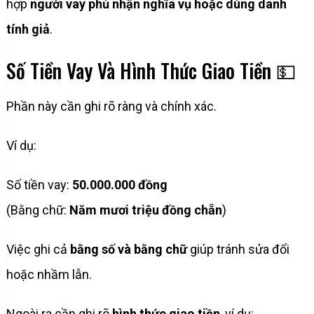
hợp
người vay phủ nhận nghĩa vụ hoặc dùng danh
tính giả
.
Số Tiền Vay Và Hình Thức Giao Tiền 💵
Phần này cần ghi rõ ràng và chính xác.
Ví dụ:
Số tiền vay:
50.000.000 đồng
(Bằng chữ:
Năm mươi triệu đồng chẵn
)
Việc ghi cả
bằng số và bằng chữ
giúp tránh sửa đổi
hoặc nhầm lẫn.
Ngoài ra cần ghi rõ
hình thức giao tiền
, ví dụ: