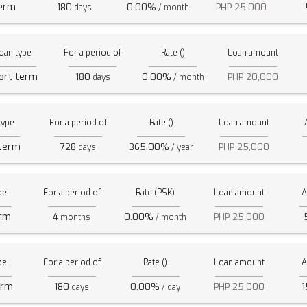
term
180
0.00%
PHP 25,000
days
/ month
oan type
For a period of
Rate ()
Loan amount
ort term
180
0.00%
PHP 20,000
days
/ month
type
For a period of
Rate ()
Loan amount
 term
728
365.00%
PHP 25,000
days
/ year
pe
For a period of
Rate (PSK)
Loan amount
A
erm
4
0.00%
PHP 25,000
months
/ month
pe
For a period of
Rate ()
Loan amount
A
erm
180
0.00%
PHP 25,000
1
days
/ day