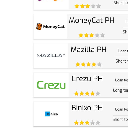
Short 
MoneyCat PH
L
Sh
Mazilla PH
Loan 
Short
Crezu PH
Loan ty
Long t
Binixo PH
Loan ty
Short t