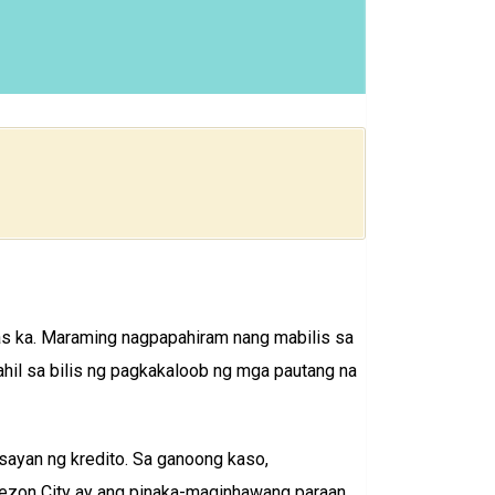
as ka. Maraming nagpapahiram nang mabilis sa
ahil sa bilis ng pagkakaloob ng mga pautang na
sayan ng kredito. Sa ganoong kaso,
zon City ay ang pinaka-maginhawang paraan