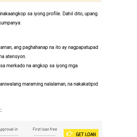
nakaangkop sa iyong profile. Dahil dito, upang
 kumpanya:
aman, ang paghahanap na ito ay nagpapatupad
 na atensyon.
 sa merkado na angkop sa iyong mga
aniwalang maraming nalalaman, na nakakatipid
:
pproval in
First loan free
GET LOAN