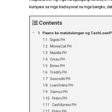
kumpara sa mga tradisyonal na mga bangko, dahi
Contents
Paano ka matutulungan ng CashLoanPH
Digido PH
MoneyCat PH
Mazilla PH
Crezu PH
Binixo PH
Credify PH
Soscredit PH
LoanOnline PH
Zaimoo PH
Finbro PH
CashXpress PH
Finloo PH