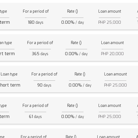
type
For a period of
Rate ()
Loan amount
 term
180
0.00%
PHP 25,000
days
/ day
an type
For a period of
Rate ()
Loan amount
rt term
365
0.00%
PHP 20,000
days
/ day
Loan type
For a period of
Rate ()
Loan amount
hort term
90
0.00%
PHP 25,000
days
/ day
type
For a period of
Rate ()
Loan amount
 term
61
0.00%
PHP 25,000
days
/ day
ype
For a period of
Rate ()
Loan amount
A