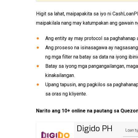
Higit sa lahat, maipapakita sa iyo ni CashLoanP
maipakilala nang may katumpakan ang gawain n
Ang entity ay may protocol sa paghahanap 
Ang proseso na isinasagawa ay nagsasang
ng mga filter na batay sa data na iyong ibi
Batay sa iyong mga pangangailangan, mag
kinakailangan.
Upang tapusin, ang pagkilos sa paghahanap
sa oras ng kliyente.
Narito ang 10+ online na pautang sa Quezon 
Digido PH
Loan t