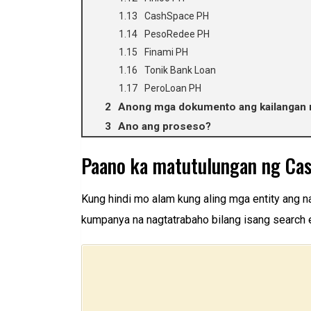
CashSpace PH
PesoRedee PH
Finami PH
Tonik Bank Loan
PeroLoan PH
Anong mga dokumento ang kailangan
Ano ang proseso?
Paano ka matutulungan ng Cas
Kung hindi mo alam kung aling mga entity ang 
kumpanya na nagtatrabaho bilang isang search e