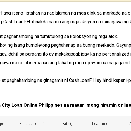
H ang isang listahan na naglalaman ng mga alok sa merkado na pi
g CashLoanPH, itinakda namin ang mga aksyon na isinagawa ng
at paghahambing na tumutulong sa koleksyon ng mga alok.
kot ng isang kumpletong paghahanap sa buong merkado. Gayunp
nigay, dahil sa paraang ito ay makakapagbigay ka ng personalized
agawa mong obserbahan ang lahat ng mga opsyon na magagamit
 at paghahambing na ginagamit ni CashLoanPH ay hindi kapani-p
City Loan Online Philippines na maaari mong hiramin online
ype
For a period of
Rate ()
Loan amount
A