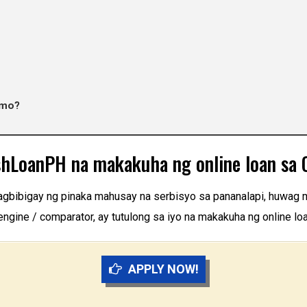
 mo?
hLoanPH na makakuha ng online loan sa Q
nagbibigay ng pinaka mahusay na serbisyo sa pananalapi, huwag 
ngine / comparator, ay tutulong sa iyo na makakuha ng online lo
APPLY NOW!