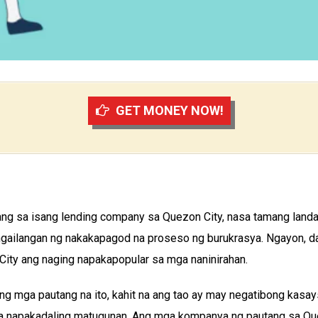
GET MONEY NOW!
ng sa isang lending company sa Quezon City, nasa tamang land
angailangan ng nakakapagod na proseso ng burukrasya. Ngayon, d
ity ang naging napakapopular sa mga naninirahan.
ng mga pautang na ito, kahit na ang tao ay may negatibong kasay
 napakadaling matugunan. Ang mga kompanya ng pautang sa Que