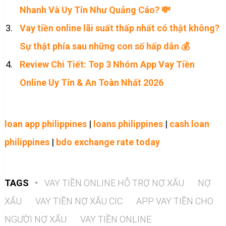
Nhanh Và Uy Tín Như Quảng Cáo? 💸
Vay tiền online lãi suất thấp nhất có thật không?
Sự thật phía sau những con số hấp dẫn 💰
Review Chi Tiết: Top 3 Nhóm App Vay Tiền
Online Uy Tín & An Toàn Nhất 2026
loan app philippines
|
loans philippines
|
cash loan
philippines
|
bdo exchange rate today
TAGS
•
VAY TIỀN ONLINE HỖ TRỢ NỢ XẤU
NỢ
XẤU
VAY TIỀN NỢ XẤU CIC
APP VAY TIỀN CHO
NGƯỜI NỢ XẤU
VAY TIỀN ONLINE