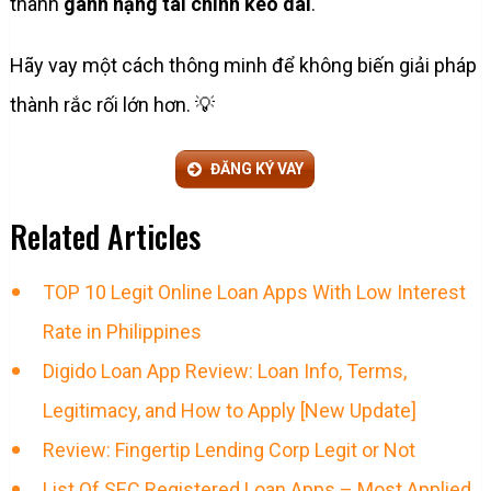
thành
gánh nặng tài chính kéo dài
.
Hãy vay một cách thông minh để không biến giải pháp
thành rắc rối lớn hơn. 💡
ĐĂNG KÝ VAY
Related Articles
TOP 10 Legit Online Loan Apps With Low Interest
Rate in Philippines
Digido Loan App Review: Loan Info, Terms,
Legitimacy, and How to Apply [New Update]
Review: Fingertip Lending Corp Legit or Not
List Of SEC Registered Loan Apps – Most Applied