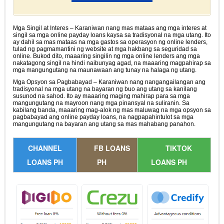
Mga Singil at Interes – Karaniwan nang mas mataas ang mga interes at
singil sa mga online payday loans kaysa sa tradisyonal na mga utang. Ito
ay dahil sa mas mataas na mga gastos sa operasyon ng online lenders,
tulad ng pagmamantini ng website at mga hakbang sa seguridad sa
online. Bukod dito, maaaring singilin ng mga online lenders ang mga
nakatagong singil na hindi naibunyag agad, na maaaring magpahirap sa
mga mangungutang na maunawaan ang tunay na halaga ng utang.
Mga Opsyon sa Pagbabayad – Karaniwan nang nangangailangan ang
tradisyonal na mga utang na bayaran ng buo ang utang sa kanilang
susunod na sahod. Ito ay maaaring maging mahirap para sa mga
mangungutang na mayroon nang mga pinansyal na suliranin. Sa
kabilang banda, maaaring mag-alok ng mas maluwag na mga opsyon sa
pagbabayad ang online payday loans, na nagpapahintulot sa mga
mangungutang na bayaran ang utang sa mas mahabang panahon.
CHANNEL
FB LOANS
TIKTOK
LOANS PH
PH
LOANS PH