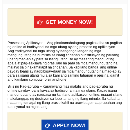
GET MONEY NOW!
Proseso ng Aplikasyon – Ang pinakamahalagang pagkakaiba sa pagitan
ng online at tradisyonal na mga utang ay ang proseso ng aplikasyon.
Ang tradisyonal na mga utang ay nangangailangan ng mga
mangungutang na bumisita sa isang tindahan o institusyon ng pautang
upang mag-aplay para sa isang utang. Ito ay maaaring magdulot ng
abala at pag-aaksaya ng oras, lalo na para sa mga mangungutang na
malayo sa pinakamalapit na tindahan. Sa kabilang banda, ang online
payday loans ay nagbibigay-daan sa mga mangungutang na mag-aplay
para sa isang utang mula sa kanilang sariling tahanan o opisina, gamit
ang kanilang computer o smartphone.
Bilis ng Pag-apruba – Karaniwang mas mabilis ang pag-apruba ng
online payday loans kaysa sa tradisyonal na mga utang. Kapag isang
mangungutang ay nagpasa ng kanilang aplikasyon online, maaari silang
makatanggap ng desisyon sa loob lamang ng ilang minuto. Sa kaibahan,
maaaring tumagal ng ilang oras o kahit na araw bago maaprubahan ang
tradisyonal na mga utang.
APPLY NOW!