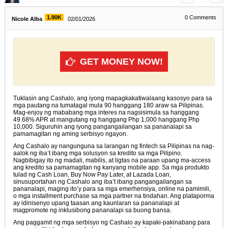
1.90K
0
Comments
Nicole Alba
02/01/2026
GET MONEY NOW!
Tuklasin ang Cashalo, ang iyong mapagkakatiwalaang kasosyo para sa
mga pautang na tumatagal mula 90 hanggang 180 araw sa Pilipinas.
Mag-enjoy ng mababang mga interes na nagsisimula sa hanggang
49.68% APR at mangutang ng hanggang Php 1,000 hanggang Php
10,000. Siguruhin ang iyong pangangailangan sa pananalapi sa
pamamagitan ng aming serbisyo ngayon.
Ang Cashalo ay nangunguna sa larangan ng fintech sa Pilipinas na nag-
aalok ng iba’t ibang mga solusyon sa kredito sa mga Pilipino.
Nagbibigay ito ng madali, mabilis, at ligtas na paraan upang ma-access
ang kredito sa pamamagitan ng kanyang mobile app. Sa mga produkto
tulad ng Cash Loan, Buy Now Pay Later, at Lazada Loan,
sinusuportahan ng Cashalo ang iba’t ibang pangangailangan sa
pananalapi, maging ito’y para sa mga emerhensiya, online na pamimili,
o mga installment purchase sa mga partner na tindahan. Ang plataporma
ay idinisenyo upang taasan ang kaunlaran sa pananalapi at
magpromote ng inklusibong pananalapi sa buong bansa.
Ang paggamit ng mga serbisyo ng Cashalo ay kapaki-pakinabang para