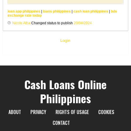
loan app philippines
|
loans philippines
|
cash loan philippines
|
bdo
exchange rate today
Nicole Alba
Changed status to publish
20/04/2024
Login
Cash Loans Online
Philippines
ABOUT
PRIVACY
RIGHTS OF USAGE
COOKIES
CONTACT