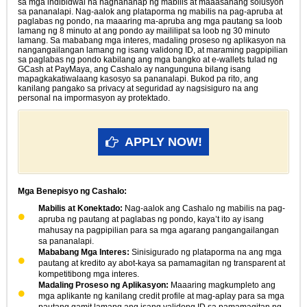
sa mga indibidwal na naghahanap ng mabilis at maaasahang solusyon
sa pananalapi. Nag-aalok ang plataporma ng mabilis na pag-apruba at
paglabas ng pondo, na maaaring ma-apruba ang mga pautang sa loob
lamang ng 8 minuto at ang pondo ay maililipat sa loob ng 30 minuto
lamang. Sa mababang mga interes, madaling proseso ng aplikasyon na
nangangailangan lamang ng isang validong ID, at maraming pagpipilian
sa paglabas ng pondo kabilang ang mga bangko at e-wallets tulad ng
GCash at PayMaya, ang Cashalo ay nangunguna bilang isang
mapagkakatiwalaang kasosyo sa pananalapi. Bukod pa rito, ang
kanilang pangako sa privacy at seguridad ay nagsisiguro na ang
personal na impormasyon ay protektado.
APPLY NOW!
Mga Benepisyo ng Cashalo:
Mabilis at Konektado:
Nag-aalok ang Cashalo ng mabilis na pag-
apruba ng pautang at paglabas ng pondo, kaya’t ito ay isang
mahusay na pagpipilian para sa mga agarang pangangailangan
sa pananalapi.
Mababang Mga Interes:
Sinisigurado ng plataporma na ang mga
pautang at kredito ay abot-kaya sa pamamagitan ng transparent at
kompetitibong mga interes.
Madaling Proseso ng Aplikasyon:
Maaaring magkumpleto ang
mga aplikante ng kanilang credit profile at mag-aplay para sa mga