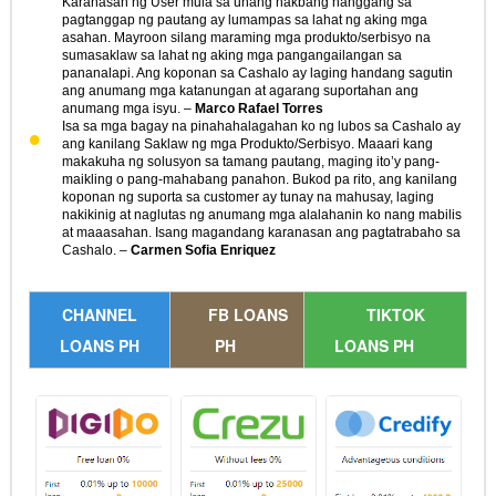
Karanasan ng User mula sa unang hakbang hanggang sa
pagtanggap ng pautang ay lumampas sa lahat ng aking mga
asahan. Mayroon silang maraming mga produkto/serbisyo na
sumasaklaw sa lahat ng aking mga pangangailangan sa
pananalapi. Ang koponan sa Cashalo ay laging handang sagutin
ang anumang mga katanungan at agarang suportahan ang
anumang mga isyu. –
Marco Rafael Torres
Isa sa mga bagay na pinahahalagahan ko ng lubos sa Cashalo ay
ang kanilang Saklaw ng mga Produkto/Serbisyo. Maaari kang
makakuha ng solusyon sa tamang pautang, maging ito’y pang-
maikling o pang-mahabang panahon. Bukod pa rito, ang kanilang
koponan ng suporta sa customer ay tunay na mahusay, laging
nakikinig at naglutas ng anumang mga alalahanin ko nang mabilis
at maaasahan. Isang magandang karanasan ang pagtatrabaho sa
Cashalo. –
Carmen Sofia Enriquez
CHANNEL
FB LOANS
TIKTOK
LOANS PH
PH
LOANS PH