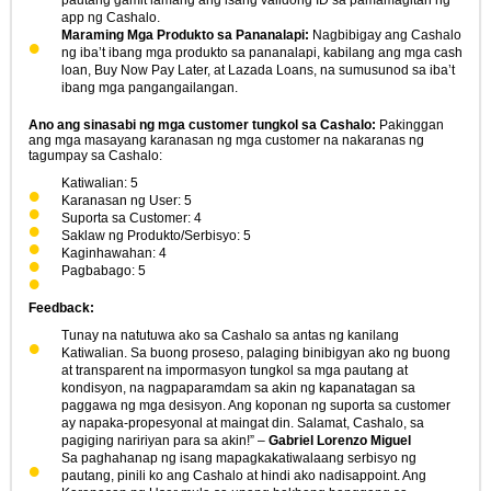
pautang gamit lamang ang isang validong ID sa pamamagitan ng
app ng Cashalo.
Maraming Mga Produkto sa Pananalapi:
Nagbibigay ang Cashalo
ng iba’t ibang mga produkto sa pananalapi, kabilang ang mga cash
loan, Buy Now Pay Later, at Lazada Loans, na sumusunod sa iba’t
ibang mga pangangailangan.
Ano ang sinasabi ng mga customer tungkol sa Cashalo:
Pakinggan
ang mga masayang karanasan ng mga customer na nakaranas ng
tagumpay sa Cashalo:
Katiwalian: 5
Karanasan ng User: 5
Suporta sa Customer: 4
Saklaw ng Produkto/Serbisyo: 5
Kaginhawahan: 4
Pagbabago: 5
Feedback:
Tunay na natutuwa ako sa Cashalo sa antas ng kanilang
Katiwalian. Sa buong proseso, palaging binibigyan ako ng buong
at transparent na impormasyon tungkol sa mga pautang at
kondisyon, na nagpaparamdam sa akin ng kapanatagan sa
paggawa ng mga desisyon. Ang koponan ng suporta sa customer
ay napaka-propesyonal at maingat din. Salamat, Cashalo, sa
pagiging naririyan para sa akin!” –
Gabriel Lorenzo Miguel
Sa paghahanap ng isang mapagkakatiwalaang serbisyo ng
pautang, pinili ko ang Cashalo at hindi ako nadisappoint. Ang