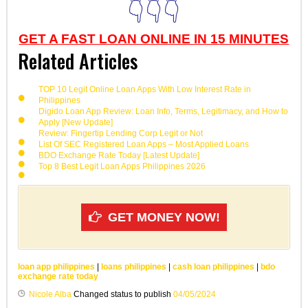
👇👇👇
GET A FAST LOAN ONLINE IN 15 MINUTES
Related Articles
TOP 10 Legit Online Loan Apps With Low Interest Rate in
Philippines
Digido Loan App Review: Loan Info, Terms, Legitimacy, and How to
Apply [New Update]
Review: Fingertip Lending Corp Legit or Not
List Of SEC Registered Loan Apps – Most Applied Loans
BDO Exchange Rate Today [Latest Update]
Top 8 Best Legit Loan Apps Philippines 2026
GET MONEY NOW!
loan app philippines
|
loans philippines
|
cash loan philippines
|
bdo
exchange rate today
Nicole Alba
Changed status to publish
04/05/2024