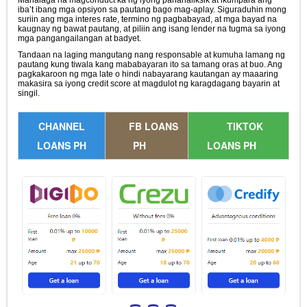
Mahalaga na magconduct ka ng iyong pananaliksik at ikumpara ang
iba’t ibang mga opsiyon sa pautang bago mag-aplay. Siguraduhin mong
suriin ang mga interes rate, termino ng pagbabayad, at mga bayad na
kaugnay ng bawat pautang, at piliin ang isang lender na tugma sa iyong
mga pangangailangan at badyet.
Tandaan na laging mangutang nang responsable at kumuha lamang ng
pautang kung tiwala kang mababayaran ito sa tamang oras at buo. Ang
pagkakaroon ng mga late o hindi nabayarang kautangan ay maaaring
makasira sa iyong credit score at magdulot ng karagdagang bayarin at
singil.
CHANNEL
FB LOANS
TIKTOK
LOANS PH
PH
LOANS PH