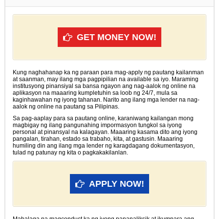
GET MONEY NOW!
Kung naghahanap ka ng paraan para mag-apply ng pautang kailanman
at saanman, may ilang mga pagpipilian na available sa iyo. Maraming
institusyong pinansiyal sa bansa ngayon ang nag-aalok ng online na
aplikasyon na maaaring kumpletuhin sa loob ng 24/7, mula sa
kaginhawahan ng iyong tahanan. Narito ang ilang mga lender na nag-
aalok ng online na pautang sa Pilipinas.
Sa pag-aaplay para sa pautang online, karaniwang kailangan mong
magbigay ng ilang pangunahing impormasyon tungkol sa iyong
personal at pinansyal na kalagayan. Maaaring kasama dito ang iyong
pangalan, tirahan, estado sa trabaho, kita, at gastusin. Maaaring
humiling din ang ilang mga lender ng karagdagang dokumentasyon,
tulad ng patunay ng kita o pagkakakilanlan.
APPLY NOW!