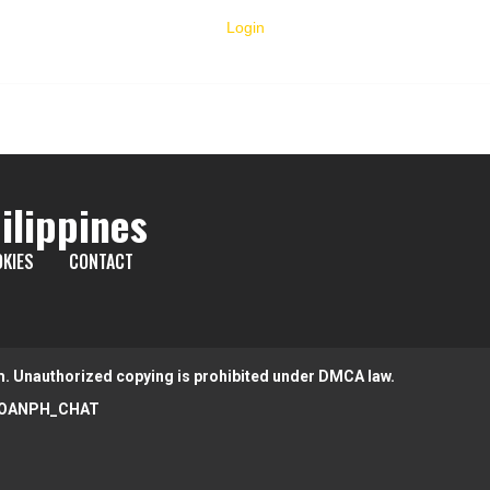
Login
ilippines
KIES
CONTACT
m. Unauthorized copying is prohibited under DMCA law.
OANPH_CHAT