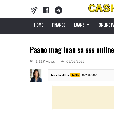
HOME
FINANCE
LOANS
ONLINE 
Paano mag loan sa sss onlin
1.11K views
03/02/2023
Nicole Alba
1.90K
02/01/2026