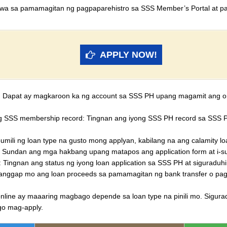
awa sa pamamagitan ng pagpaparehistro sa SSS Member’s Portal at pa
APPLY NOW!
: Dapat ay magkaroon ka ng account sa SSS PH upang magamit ang onli
g SSS membership record: Tingnan ang iyong SSS PH record sa SSS P
umili ng loan type na gusto mong applyan, kabilang na ang calamity loa
orm: Sundan ang mga hakbang upang matapos ang application form at i-su
on: Tingnan ang status ng iyong loan application sa SSS PH at siguraduh
nggap mo ang loan proceeds sa pamamagitan ng bank transfer o pagp
line ay maaaring magbago depende sa loan type na pinili mo. Sigura
go mag-apply.