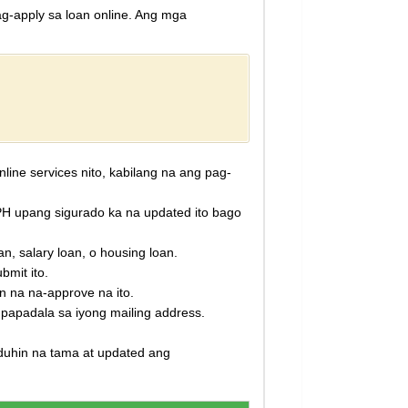
g-apply sa loan online. Ang mga
ne services nito, kabilang na ang pag-
H upang sigurado ka na updated ito bago
n, salary loan, o housing loan.
bmit ito.
in na na-approve na ito.
apadala sa iyong mailing address.
duhin na tama at updated ang