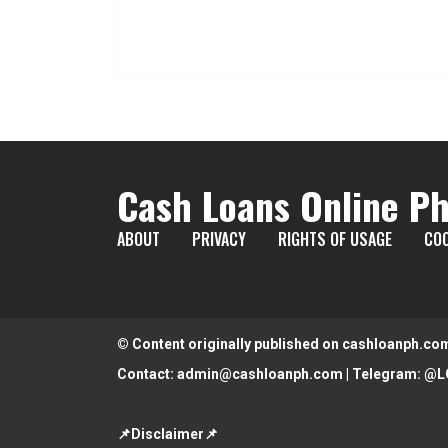
Cash Loans Online Ph
ABOUT
PRIVACY
RIGHTS OF USAGE
COO
© Content originally published on cashloanph.co
Contact:
admin@cashloanph.com
| Telegram:
@L
📌Disclaimer📌