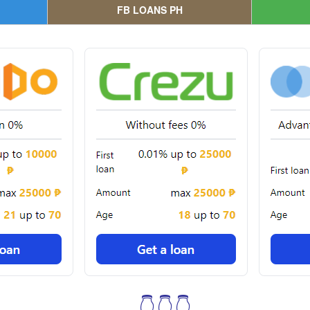
FB LOANS PH
👇👇👇