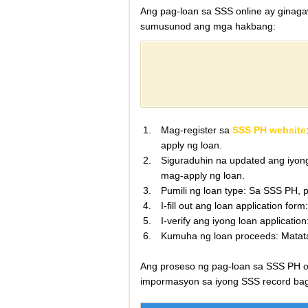
Ang pag-loan sa SSS online ay ginag
sumusunod ang mga hakbang:
Mag-register sa
SSS PH website
apply ng loan.
Siguraduhin na updated ang iyon
mag-apply ng loan.
Pumili ng loan type: Sa SSS PH, p
I-fill out ang loan application f
I-verify ang iyong loan applicati
Kumuha ng loan proceeds: Matata
Ang proseso ng pag-loan sa SSS PH on
impormasyon sa iyong SSS record ba