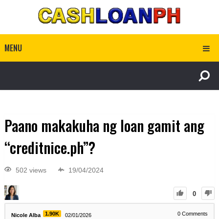
MENU
Paano makakuha ng loan gamit ang
“creditnice.ph”?
502 views
19/04/2024
0
1.90K
0
Comments
Nicole Alba
02/01/2026