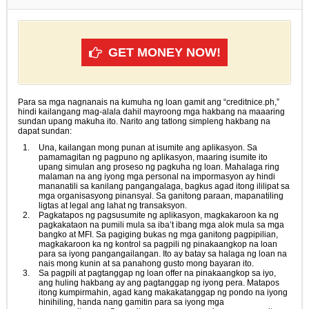
GET MONEY NOW!
Para sa mga nagnanais na kumuha ng loan gamit ang “creditnice.ph,”
hindi kailangang mag-alala dahil mayroong mga hakbang na maaaring
sundan upang makuha ito. Narito ang tatlong simpleng hakbang na
dapat sundan:
Una, kailangan mong punan at isumite ang aplikasyon. Sa
pamamagitan ng pagpuno ng aplikasyon, maaring isumite ito
upang simulan ang proseso ng pagkuha ng loan. Mahalaga ring
malaman na ang iyong mga personal na impormasyon ay hindi
mananatili sa kanilang pangangalaga, bagkus agad itong ililipat sa
mga organisasyong pinansyal. Sa ganitong paraan, mapanatiling
ligtas at legal ang lahat ng transaksyon.
Pagkatapos ng pagsusumite ng aplikasyon, magkakaroon ka ng
pagkakataon na pumili mula sa iba’t ibang mga alok mula sa mga
bangko at MFI. Sa pagiging bukas ng mga ganitong pagpipilian,
magkakaroon ka ng kontrol sa pagpili ng pinakaangkop na loan
para sa iyong pangangailangan. Ito ay batay sa halaga ng loan na
nais mong kunin at sa panahong gusto mong bayaran ito.
Sa pagpili at pagtanggap ng loan offer na pinakaangkop sa iyo,
ang huling hakbang ay ang pagtanggap ng iyong pera. Matapos
itong kumpirmahin, agad kang makakatanggap ng pondo na iyong
hinihiling, handa nang gamitin para sa iyong mga