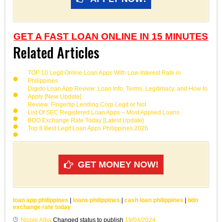
GET A FAST LOAN ONLINE IN 15 MINUTES
Related Articles
TOP 10 Legit Online Loan Apps With Low Interest Rate in
Philippines
Digido Loan App Review: Loan Info, Terms, Legitimacy, and How to
Apply [New Update]
Review: Fingertip Lending Corp Legit or Not
List Of SEC Registered Loan Apps – Most Applied Loans
BDO Exchange Rate Today [Latest Update]
Top 8 Best Legit Loan Apps Philippines 2026
GET MONEY NOW!
loan app philippines
|
loans philippines
|
cash loan philippines
|
bdo
exchange rate today
Nicole Alba
Changed status to publish
19/04/2024