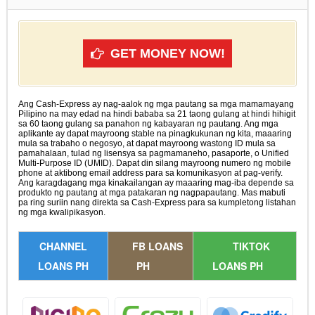
GET MONEY NOW!
Ang Cash-Express ay nag-aalok ng mga pautang sa mga mamamayang
Pilipino na may edad na hindi bababa sa 21 taong gulang at hindi hihigit
sa 60 taong gulang sa panahon ng kabayaran ng pautang. Ang mga
aplikante ay dapat mayroong stable na pinagkukunan ng kita, maaaring
mula sa trabaho o negosyo, at dapat mayroong wastong ID mula sa
pamahalaan, tulad ng lisensya sa pagmamaneho, pasaporte, o Unified
Multi-Purpose ID (UMID). Dapat din silang mayroong numero ng mobile
phone at aktibong email address para sa komunikasyon at pag-verify.
Ang karagdagang mga kinakailangan ay maaaring mag-iba depende sa
produkto ng pautang at mga patakaran ng nagpapautang. Mas mabuti
pa ring suriin nang direkta sa Cash-Express para sa kumpletong listahan
ng mga kwalipikasyon.
CHANNEL
FB LOANS
TIKTOK
LOANS PH
PH
LOANS PH