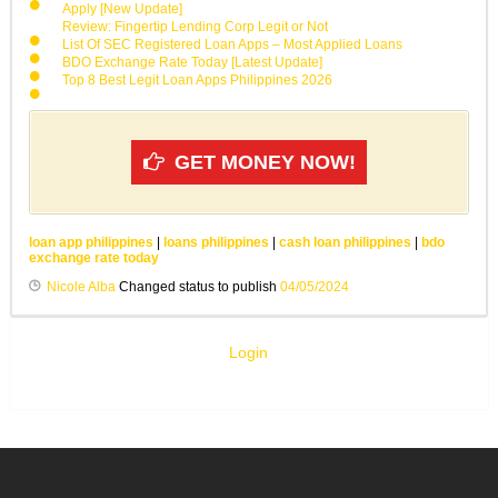
Apply [New Update]
Review: Fingertip Lending Corp Legit or Not
List Of SEC Registered Loan Apps – Most Applied Loans
BDO Exchange Rate Today [Latest Update]
Top 8 Best Legit Loan Apps Philippines 2026
GET MONEY NOW!
loan app philippines
|
loans philippines
|
cash loan philippines
|
bdo
exchange rate today
Nicole Alba
Changed status to publish
04/05/2024
Login