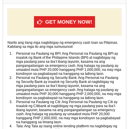
GET MONEY NOW!
Narito ang ilang mga nagbibigay ng emergency cash loan sa Pilipinas.
Kabilang sa mga ito ang mga sumusunod:
Personal na Pautang ng BPI: Ang Personal na Pautang ng BPI ay
inaalok ng Bank of the Philippine Islands (BPI) at nagbibigay ng
mga pautang para sa iba’t ibang layunin, kasama na ang
pangangailangan sa emergency cash. Ang halaga ng pautang ay
umaabot mula PHP 20,000 hanggang PHP 1,000,000, na may mga
kondisyon sa pagbabayad na hanggang sa tatlong taon.
Personal na Pautang ng Security Bank: Ang Personal na Pautang
ng Security Bank ay inaalok ng Security Bank at nagbibigay ng
mga pautang para sa iba’t ibang layunin, kasama na ang
pangangailangan sa emergency cash. Ang halaga ng pautang ay
umaabot mula PHP 30,000 hanggang PHP 2,000,000, na may mga
kondisyon sa pagbabayad na hanggang sa tatlong taon.
Personal na Pautang ng Citi: Ang Personal na Pautang ng Citi ay
inaalok ng Citibank at nagbibigay ng mga pautang para sa iba’t
ibang layunin, kasama na ang pangangailangan sa emergency
cash. Ang halaga ng pautang ay umaabot mula PHP 20,000
hanggang PHP 2,000,000, na may mga kondisyon sa pagbabayad
na hanggang sa limang taon.
Tala: Ang Tala ay isang online lending platform na nagbibigay ng