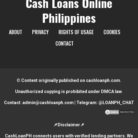
Cash Loans Online
Philippines
ABOUT
PRIVACY
RIGHTS OF USAGE
COOKIES
CONTACT
© Content originally published on cashloanph.com.
Unauthorized copying is prohibited under DMCA law.
Contact:
admin@cashloanph.com
| Telegram:
@LOANPH_CHAT
📌Disclaimer📌
CashLoanPH connects users with verified lending partners. We