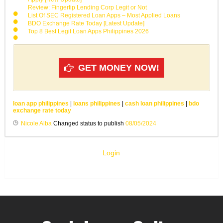
Review: Fingertip Lending Corp Legit or Not
List Of SEC Registered Loan Apps – Most Applied Loans
BDO Exchange Rate Today [Latest Update]
Top 8 Best Legit Loan Apps Philippines 2026
GET MONEY NOW!
loan app philippines
|
loans philippines
|
cash loan philippines
|
bdo
exchange rate today
Nicole Alba
Changed status to publish
08/05/2024
Login