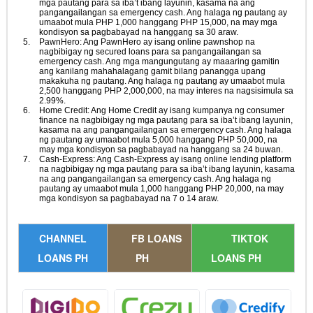
mga pautang para sa iba’t ibang layunin, kasama na ang
pangangailangan sa emergency cash. Ang halaga ng pautang ay
umaabot mula PHP 1,000 hanggang PHP 15,000, na may mga
kondisyon sa pagbabayad na hanggang sa 30 araw.
PawnHero: Ang PawnHero ay isang online pawnshop na
nagbibigay ng secured loans para sa pangangailangan sa
emergency cash. Ang mga mangungutang ay maaaring gamitin
ang kanilang mahahalagang gamit bilang panangga upang
makakuha ng pautang. Ang halaga ng pautang ay umaabot mula
2,500 hanggang PHP 2,000,000, na may interes na nagsisimula sa
2.99%.
Home Credit: Ang Home Credit ay isang kumpanya ng consumer
finance na nagbibigay ng mga pautang para sa iba’t ibang layunin,
kasama na ang pangangailangan sa emergency cash. Ang halaga
ng pautang ay umaabot mula 5,000 hanggang PHP 50,000, na
may mga kondisyon sa pagbabayad na hanggang sa 24 buwan.
Cash-Express: Ang Cash-Express ay isang online lending platform
na nagbibigay ng mga pautang para sa iba’t ibang layunin, kasama
na ang pangangailangan sa emergency cash. Ang halaga ng
pautang ay umaabot mula 1,000 hanggang PHP 20,000, na may
mga kondisyon sa pagbabayad na 7 o 14 araw.
CHANNEL
FB LOANS
TIKTOK
LOANS PH
PH
LOANS PH