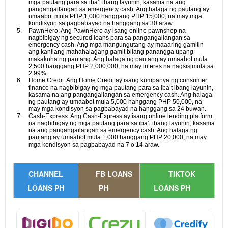
mga pautang para sa iba’t ibang layunin, kasama na ang
pangangailangan sa emergency cash. Ang halaga ng pautang ay
umaabot mula PHP 1,000 hanggang PHP 15,000, na may mga
kondisyon sa pagbabayad na hanggang sa 30 araw.
PawnHero: Ang PawnHero ay isang online pawnshop na
nagbibigay ng secured loans para sa pangangailangan sa
emergency cash. Ang mga mangungutang ay maaaring gamitin
ang kanilang mahahalagang gamit bilang panangga upang
makakuha ng pautang. Ang halaga ng pautang ay umaabot mula
2,500 hanggang PHP 2,000,000, na may interes na nagsisimula sa
2.99%.
Home Credit: Ang Home Credit ay isang kumpanya ng consumer
finance na nagbibigay ng mga pautang para sa iba’t ibang layunin,
kasama na ang pangangailangan sa emergency cash. Ang halaga
ng pautang ay umaabot mula 5,000 hanggang PHP 50,000, na
may mga kondisyon sa pagbabayad na hanggang sa 24 buwan.
Cash-Express: Ang Cash-Express ay isang online lending platform
na nagbibigay ng mga pautang para sa iba’t ibang layunin, kasama
na ang pangangailangan sa emergency cash. Ang halaga ng
pautang ay umaabot mula 1,000 hanggang PHP 20,000, na may
mga kondisyon sa pagbabayad na 7 o 14 araw.
CHANNEL
FB LOANS
TIKTOK
LOANS PH
PH
LOANS PH