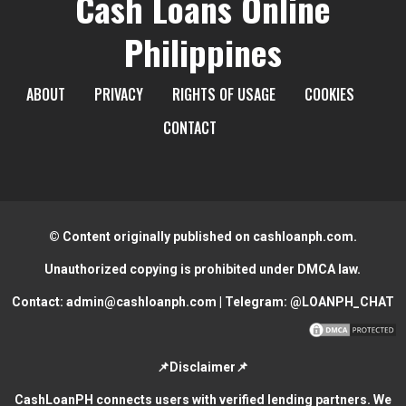
Cash Loans Online
Philippines
ABOUT
PRIVACY
RIGHTS OF USAGE
COOKIES
CONTACT
© Content originally published on cashloanph.com.
Unauthorized copying is prohibited under DMCA law.
Contact:
admin@cashloanph.com
| Telegram:
@LOANPH_CHAT
📌Disclaimer📌
CashLoanPH connects users with verified lending partners. We