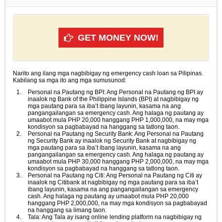
GET MONEY NOW!
Narito ang ilang mga nagbibigay ng emergency cash loan sa Pilipinas.
Kabilang sa mga ito ang mga sumusunod:
Personal na Pautang ng BPI: Ang Personal na Pautang ng BPI ay
inaalok ng Bank of the Philippine Islands (BPI) at nagbibigay ng
mga pautang para sa iba’t ibang layunin, kasama na ang
pangangailangan sa emergency cash. Ang halaga ng pautang ay
umaabot mula PHP 20,000 hanggang PHP 1,000,000, na may mga
kondisyon sa pagbabayad na hanggang sa tatlong taon.
Personal na Pautang ng Security Bank: Ang Personal na Pautang
ng Security Bank ay inaalok ng Security Bank at nagbibigay ng
mga pautang para sa iba’t ibang layunin, kasama na ang
pangangailangan sa emergency cash. Ang halaga ng pautang ay
umaabot mula PHP 30,000 hanggang PHP 2,000,000, na may mga
kondisyon sa pagbabayad na hanggang sa tatlong taon.
Personal na Pautang ng Citi: Ang Personal na Pautang ng Citi ay
inaalok ng Citibank at nagbibigay ng mga pautang para sa iba’t
ibang layunin, kasama na ang pangangailangan sa emergency
cash. Ang halaga ng pautang ay umaabot mula PHP 20,000
hanggang PHP 2,000,000, na may mga kondisyon sa pagbabayad
na hanggang sa limang taon.
Tala: Ang Tala ay isang online lending platform na nagbibigay ng