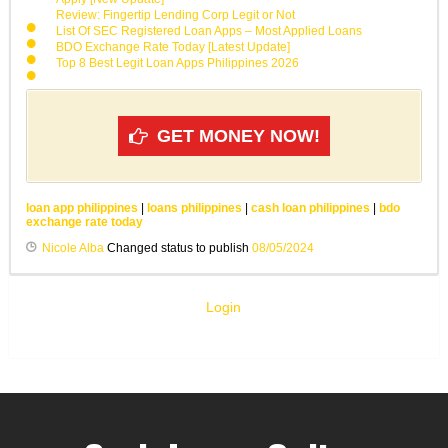
Review: Fingertip Lending Corp Legit or Not
List Of SEC Registered Loan Apps – Most Applied Loans
BDO Exchange Rate Today [Latest Update]
Top 8 Best Legit Loan Apps Philippines 2026
GET MONEY NOW!
loan app philippines
|
loans philippines
|
cash loan philippines
|
bdo
exchange rate today
Nicole Alba
Changed status to publish
08/05/2024
Login