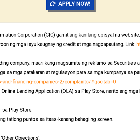
APPLY NOW!
rmation Corporation (CIC) gamit ang kanilang opisyal na website
on ng mga isyu kaugnay ng credit at mga nagpapautang. Link:
h
nding company, maari kang magsumite ng reklamo sa Securities 
aga sa mga patakaran at regulasyon para sa mga kumpanya sa pa
s-and-financing-companies-2/complaints/#gsc.tab=0
g Online Lending Application (OLA) sa Play Store, narito ang mg
 sa Play Store.
ng tatlong puntos sa itaas-kanang bahagi ng screen.
 ‘Other Objections’.