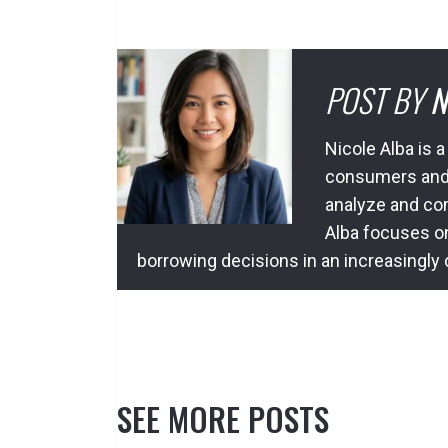
POST BY
N
Nicole Alba is a
consumers and l
analyze and com
Alba focuses o
borrowing decisions in an increasingly
SEE MORE POSTS