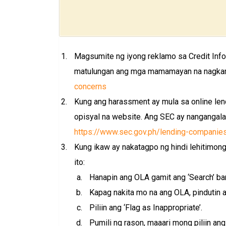
Magsumite ng iyong reklamo sa Credit Info
matulungan ang mga mamamayan na nagkaro
concerns
Kung ang harassment ay mula sa online le
opisyal na website. Ang SEC ay nangangal
https://www.sec.gov.ph/lending-companie
Kung ikaw ay nakatagpo ng hindi lehitimon
ito:
Hanapin ang OLA gamit ang ‘Search’ bar
Kapag nakita mo na ang OLA, pindutin a
Piliin ang ‘Flag as Inappropriate’.
Pumili ng rason, maaari mong piliin ang