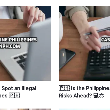
Spot an Illegal
🇵🇭 Is the Philippin
ines 🇵🇭
Risks Ahead? 💻⚖️