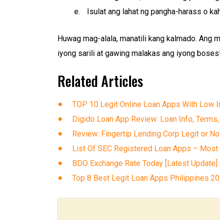
Isulat ang lahat ng pangha-harass o k
Huwag mag-alala, manatili kang kalmado. Ang mg
iyong sarili at gawing malakas ang iyong boses
Related Articles
TOP 10 Legit Online Loan Apps With Low In
Digido Loan App Review: Loan Info, Terms,
Review: Fingertip Lending Corp Legit or No
List Of SEC Registered Loan Apps – Most
BDO Exchange Rate Today [Latest Update]
Top 8 Best Legit Loan Apps Philippines 2