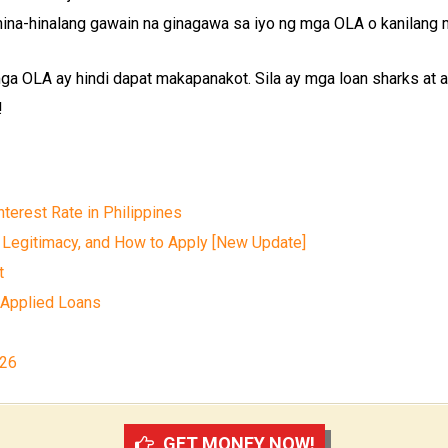
ahina-hinalang gawain na ginagawa sa iyo ng mga OLA o kanilang 
a OLA ay hindi dapat makapanakot. Sila ay mga loan sharks at a
!
terest Rate in Philippines
 Legitimacy, and How to Apply [New Update]
t
 Applied Loans
026
GET MONEY NOW!