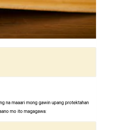
ang na maaari mong gawin upang protektahan
 paano mo ito magagawa: