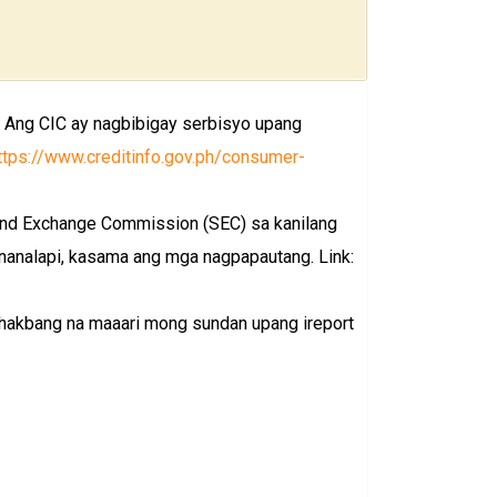
. Ang CIC ay nagbibigay serbisyo upang
ttps://www.creditinfo.gov.ph/consumer-
and Exchange Commission (SEC) sa kanilang
nanalapi, kasama ang mga nagpapautang. Link:
a hakbang na maaari mong sundan upang ireport