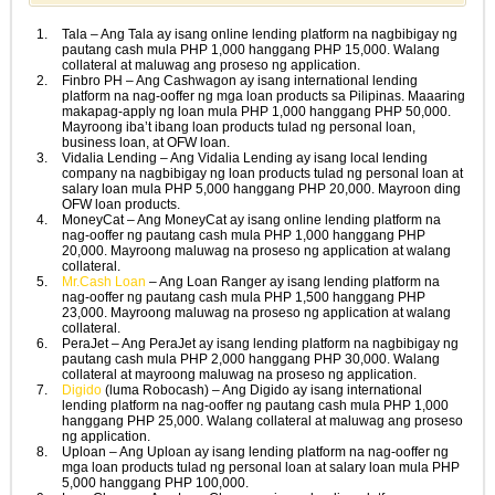
Tala – Ang Tala ay isang online lending platform na nagbibigay ng
pautang cash mula PHP 1,000 hanggang PHP 15,000. Walang
collateral at maluwag ang proseso ng application.
Finbro PH – Ang Cashwagon ay isang international lending
platform na nag-ooffer ng mga loan products sa Pilipinas. Maaaring
makapag-apply ng loan mula PHP 1,000 hanggang PHP 50,000.
Mayroong iba’t ibang loan products tulad ng personal loan,
business loan, at OFW loan.
Vidalia Lending – Ang Vidalia Lending ay isang local lending
company na nagbibigay ng loan products tulad ng personal loan at
salary loan mula PHP 5,000 hanggang PHP 20,000. Mayroon ding
OFW loan products.
MoneyCat – Ang MoneyCat ay isang online lending platform na
nag-ooffer ng pautang cash mula PHP 1,000 hanggang PHP
20,000. Mayroong maluwag na proseso ng application at walang
collateral.
Mr.Cash Loan
– Ang Loan Ranger ay isang lending platform na
nag-ooffer ng pautang cash mula PHP 1,500 hanggang PHP
23,000. Mayroong maluwag na proseso ng application at walang
collateral.
PeraJet – Ang PeraJet ay isang lending platform na nagbibigay ng
pautang cash mula PHP 2,000 hanggang PHP 30,000. Walang
collateral at mayroong maluwag na proseso ng application.
Digido
(luma Robocash) – Ang Digido ay isang international
lending platform na nag-ooffer ng pautang cash mula PHP 1,000
hanggang PHP 25,000. Walang collateral at maluwag ang proseso
ng application.
Uploan – Ang Uploan ay isang lending platform na nag-ooffer ng
mga loan products tulad ng personal loan at salary loan mula PHP
5,000 hanggang PHP 100,000.