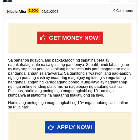
1.90K
0
Comments
Nicole Alba
02/01/2026
GET MONEY NOW!
Sa panahon ngayon, ang pagkakaroon ng sapat na pera ay
napakahalaga lalo na sa gitna ng pandemya. Subalit, hindi lahat ng tao
ay may sapat na pera sa kanilang bank accounts para magamit sa mga
pangangailangan sa araw-araw. Sa ganitong sitwasyon, ang pag-aapply
ng mga pautang cash ay maaaring magbigay ng tulong sa mga taong
nangangailangan ng karagdagang pondo. Kung kayo ay naghahanap
ng mga online lending platforms na nagbibigay ng pautang cash sa
Pilipinas, narito ang aming mga magmungkahi ng 10+ na mga
kumpanya at platforms na maaaring makatulong sa inyo.
Narito ang aming mga magmungkahi ng 10+ mga pautang cash online
sa Pilipinas:
APPLY NOW!