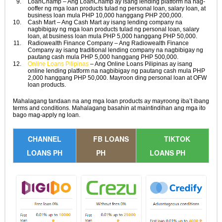
LoanChamp – Ang LoanChamp ay isang lending platform na nag-
ooffer ng mga loan products tulad ng personal loan, salary loan, at
business loan mula PHP 10,000 hanggang PHP 200,000.
Cash Mart – Ang Cash Mart ay isang lending company na
nagbibigay ng mga loan products tulad ng personal loan, salary
loan, at business loan mula PHP 5,000 hanggang PHP 50,000.
Radiowealth Finance Company – Ang Radiowealth Finance
Company ay isang traditional lending company na nagbibigay ng
pautang cash mula PHP 5,000 hanggang PHP 500,000.
Online Loans Pilipinas
– Ang Online Loans Pilipinas ay isang
online lending platform na nagbibigay ng pautang cash mula PHP
2,000 hanggang PHP 50,000. Mayroon ding personal loan at OFW
loan products.
Mahalagang tandaan na ang mga loan products ay mayroong iba’t ibang
terms and conditions. Mahalagang basahin at maintindihan ang mga ito
bago mag-apply ng loan.
CHANNEL
FB LOANS
TIKTOK
LOANS PH
PH
LOANS PH