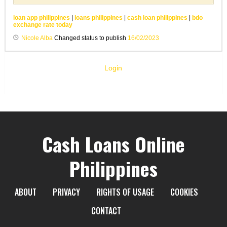
loan app philippines
|
loans philippines
|
cash loan philippines
|
bdo
exchange rate today
Nicole Alba
Changed status to publish
16/02/2023
Login
Cash Loans Online
Philippines
ABOUT
PRIVACY
RIGHTS OF USAGE
COOKIES
CONTACT